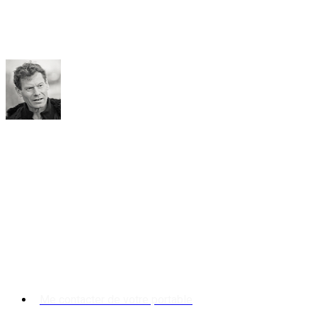
Je me déplace directement chez vous, mes devis
sont gratuits et sans aucun engagement de votre
part.
Laurent Jouenne
Peintre décorateur Paris, Chantilly, Lamorlaye…
91 rue du Connétable – Chantilly 60500
Tél : 03 44 58 01 09
Jouennelaurent@wanadoo.fr
Me contacter de votre portable